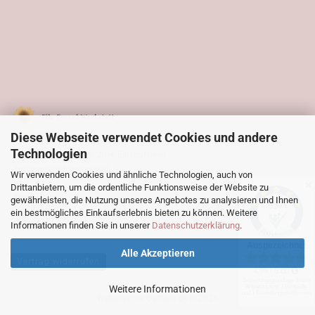
Diese Webseite verwendet Cookies und andere
SSL - Verschlüsselung
Technologien
Versandkostenfrei ab 20,-€ Einkaufswert
bei Versand nach Deutschland
Wir verwenden Cookies und ähnliche Technologien, auch von
✕
Drittanbietern, um die ordentliche Funktionsweise der Website zu
Versandart
gewährleisten, die Nutzung unseres Angebotes zu analysieren und Ihnen
ein bestmögliches Einkaufserlebnis bieten zu können. Weitere
Deutsche Post und DHL
Informationen finden Sie in unserer
Datenschutzerklärung
.
Alle Akzeptieren
Vertrag widerrufen
Weitere Informationen
Webshop
by Gambio.de © 2026