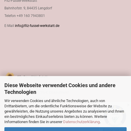
Filz-Fussel-Werkstatt
Bahnhofstr. 9, 84435 Lengdorf
Telefon
+49 160 7943801
E-Mail
info@filz-fussel-werkstatt.de
Diese Webseite verwendet Cookies und andere
SSL - Verschlüsselung
Technologien
Versandkostenfrei ab 20,-€ Einkaufswert
bei Versand nach Deutschland
Wir verwenden Cookies und ähnliche Technologien, auch von
✕
Drittanbietern, um die ordentliche Funktionsweise der Website zu
Versandart
gewährleisten, die Nutzung unseres Angebotes zu analysieren und Ihnen
ein bestmögliches Einkaufserlebnis bieten zu können. Weitere
Deutsche Post und DHL
Informationen finden Sie in unserer
Datenschutzerklärung
.