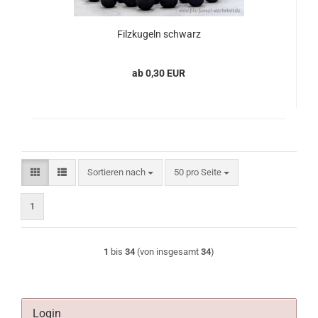
Filzkugeln schwarz
ab 0,30 EUR
Sortieren nach
pro Seite
Sortieren nach
50 pro Seite
1
1
bis
34
(von insgesamt
34
)
Login