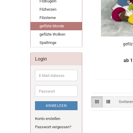
Filzkugeln
Filzherzen
Filzsterne
gefilzte Monde
gefilzte Wolken
Spaltringe
gefil
Login
ab 1
E-
Mail-
Adresse
Passwort
Sortiere
Sortier
ANMELDEN
Konto erstellen
Passwort vergessen?