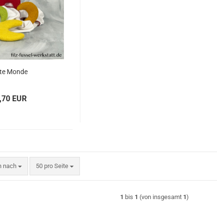
zte Monde
,70 EUR
n nach
pro Seite
en nach
50 pro Seite
1
bis
1
(von insgesamt
1
)