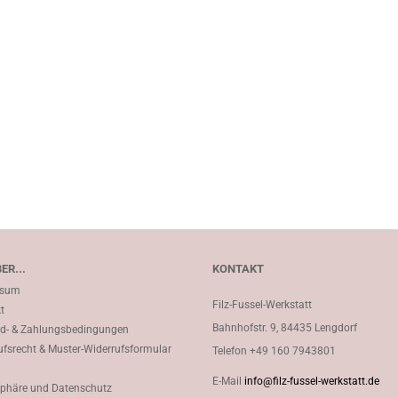
ER...
KONTAKT
ssum
Filz-Fussel-Werkstatt
t
Bahnhofstr. 9, 84435 Lengdorf
d- & Zahlungsbedingungen
ufsrecht & Muster-Widerrufsformular
Telefon
+49 160 7943801
E-Mail
info@filz-fussel-werkstatt.de
sphäre und Datenschutz