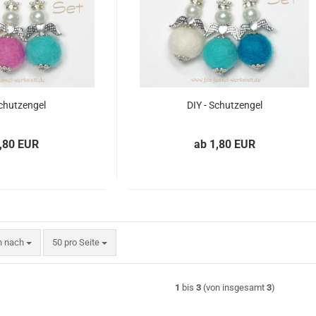
Schutzengel
DIY - Schutzengel
,80 EUR
ab 1,80 EUR
n nach
pro Seite
en nach
50 pro Seite
1
bis
3
(von insgesamt
3
)