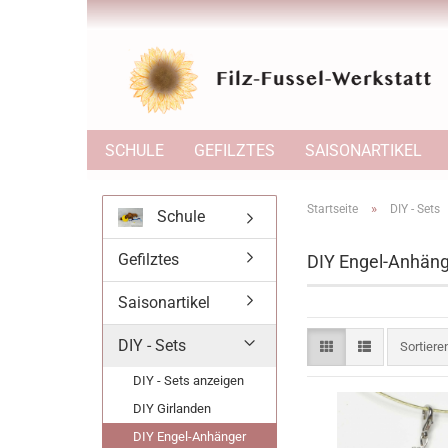
SCHULE
GEFILZTES
SAISONARTIKEL
»
Startseite
DIY - Sets
Schule
Gefilztes
DIY Engel-Anhän
Saisonartikel
DIY - Sets
Sortiere
Sortier
DIY - Sets anzeigen
DIY Girlanden
DIY Engel-Anhänger