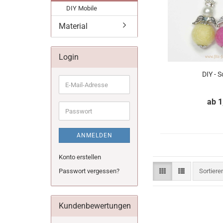
DIY Mobile
Material
Login
DIY - 
E-
Mail-
ab 1
Adresse
Passwort
ANMELDEN
Konto erstellen
Sortiere
Passwort vergessen?
Sortier
Kundenbewertungen