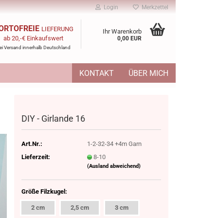
Login
Merkzettel
ORTOFREIE
LIEFERUNG
Ihr Warenkorb
ab 20,-€ Einkaufswert
0,00 EUR
ei Versand innerhalb Deutschland
KONTAKT
ÜBER MICH
DIY - Girlande 16
Art.Nr.:
1-2-32-34 +4m Garn
Lieferzeit:
8-10
(Ausland abweichend)
Größe Filzkugel:
2 cm
2,5 cm
3 cm