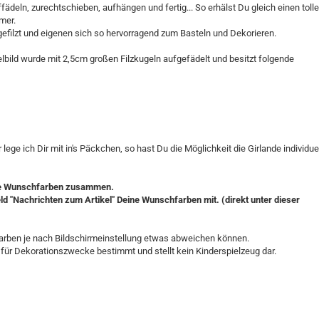
fädeln, zurechtschieben, aufhängen und fertig... So erhälst Du gleich einen toll
mer.
gefilzt und eigenen sich so hervorragend zum Basteln und Dekorieren.
elbild wurde mit 2,5cm großen Filzkugeln aufgefädelt und besitzt folgende
ge ich Dir mit in's Päckchen, so hast Du die Möglichkeit die Girlande individue
eine Wunschfarben zusammen.
Feld "Nachrichten zum Artikel" Deine Wunschfarben mit. (direkt unter dieser
Farben je nach Bildschirmeinstellung etwas abweichen können.
t für Dekorationszwecke bestimmt und stellt kein Kinderspielzeug dar.