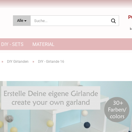
P
Suche...
Alle
b
DIY - SETS
MATERIAL
»
»
DIY Girlanden
DIY - Girlande 16