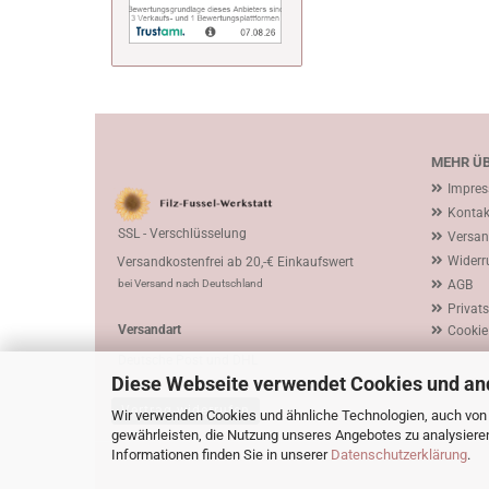
MEHR ÜB
Impre
Kontak
SSL - Verschlüsselung
Versan
Widerr
Versandkostenfrei ab 20,-€ Einkaufswert
bei Versand nach Deutschland
AGB
Privat
Versandart
Cookie
Deutsche Post und DHL
Diese Webseite verwendet Cookies und an
Vertrag widerrufen
Wir verwenden Cookies und ähnliche Technologien, auch von D
gewährleisten, die Nutzung unseres Angebotes zu analysiere
Informationen finden Sie in unserer
Datenschutzerklärung
.