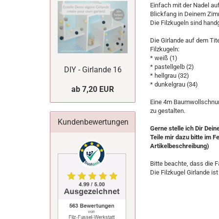
Einfach mit der Nadel auf
Blickfang in Deinem Zim
Die Filzkugeln sind hand
Die Girlande auf dem Tit
Filzkugeln:
* weiß (1)
* pastellgelb (2)
DIY - Girlande 16
* hellgrau (32)
* dunkelgrau (34)
ab 7,20 EUR
Eine 4m Baumwollschnur le
zu gestalten.
Kundenbewertungen
Gerne stelle ich Dir D
Teile mir dazu bitte im 
Artikelbeschreibung)
Bitte beachte, dass die 
Die Filzkugel Girlande is