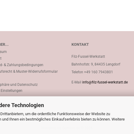
ER...
KONTAKT
ssum
Filz-Fussel-Werkstatt
t
Bahnhofstr. 9, 84435 Lengdorf
d- & Zahlungsbedingungen
ufsrecht & Muster-Widerrufsformular
Telefon
+49 160 7943801
E-Mail
info@filz-fussel-werkstatt.de
sphäre und Datenschutz
 Einstellungen
dere Technologien
rittanbietern, um die ordentliche Funktionsweise der Website zu
n und Ihnen ein bestmögliches Einkaufserlebnis bieten zu können. Weitere
Webshop
by Gambio.de © 2026